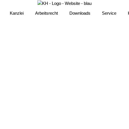
Kanzlei
Kanzlei
Arbeitsrecht
Arbeitsrecht
Downloads
Downloads
Service
Service