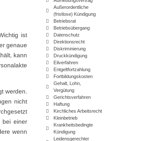
Aufhebungsvertrag
Außerordentliche
(fristlose) Kündigung
Betriebsrat
Betriebsübergang
ichtig ist
Datenschutz
Direktionsrecht
der genaue
Diskriminierung
hält, kann
Druckkündigung
Eilverfahren
ersonalakte
Entgeltfortzahlung
Fortbildungskosten
Gehalt, Lohn,
Vergütung
gt werden.
Gerichtsverfahren
ngen nicht
Haftung
rchgesetzt
Kirchliches Arbeitsrecht
Kleinbetrieb
 bei einer
Krankheitsbedingte
ndere wenn
Kündigung
Leidensgerechter