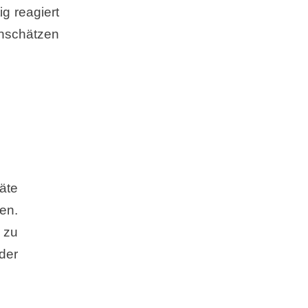
g reagiert
inschätzen
äte
en.
 zu
der