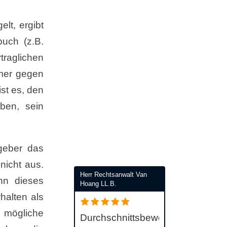
lt, ergibt
buch (z.B.
rtraglichen
hmer gegen
st es, den
ben, sein
geber das
nicht aus.
Herr Rechtsanwalt Van
nn dieses
Hoang LL.B.
halten als
e mögliche
Durchschnittsbewertung