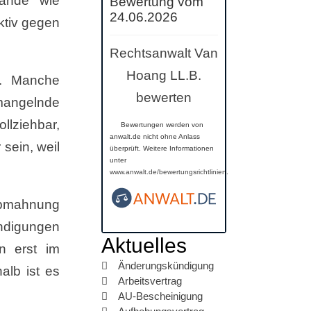
tände wie
Bewertung vom
24.06.2026
ktiv gegen
Rechtsanwalt Van
Hoang LL.B.
d. Manche
bewerten
mangelnde
llziehbar,
Bewertungen werden von
anwalt.de nicht ohne Anlass
sein, weil
überprüft. Weitere Informationen
unter
www.anwalt.de/bewertungsrichtlinien
.
Abmahnung
ündigungen
Aktuelles
n erst im
Änderungskündigung
alb ist es
Arbeitsvertrag
AU-Bescheinigung